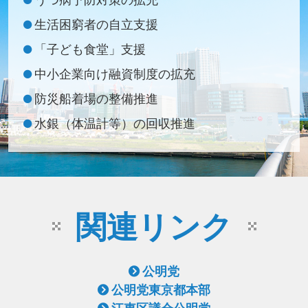
うつ病予防対策の拡充
生活困窮者の自立支援
「子ども食堂」支援
中小企業向け融資制度の拡充
防災船着場の整備推進
水銀（体温計等）の回収推進
関連リンク
公明党
公明党東京都本部