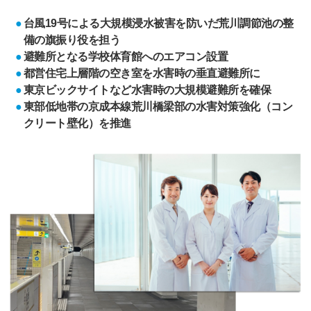
台風19号による大規模浸水被害を防いだ荒川調節池の整
備の旗振り役を担う
避難所となる学校体育館へのエアコン設置
都営住宅上層階の空き室を水害時の垂直避難所に
東京ビックサイトなど水害時の大規模避難所を確保
東部低地帯の京成本線荒川橋梁部の水害対策強化（コン
クリート壁化）を推進