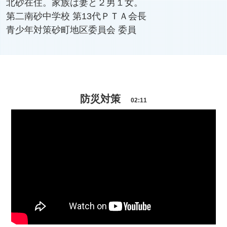
北砂在住。家族は妻と２男１女。
第二南砂中学校 第13代ＰＴＡ会長
青少年対策砂町地区委員会 委員
防災対策
02:11