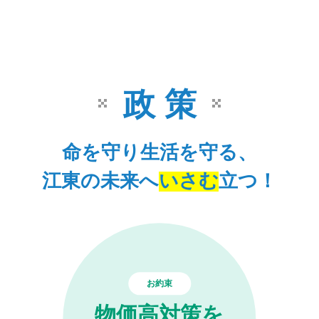
政 策
命を守り生活を守る、
江東の未来へ
いさむ
立つ！
お約束
物価高対策を