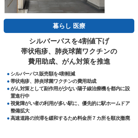
暮らし
医療
シルバーパスを4割値下げ
帯状疱疹、肺炎球菌ワクチンの
費用助成、がん対策を推進
シルバーパス販売額を4割軽減
帯状疱疹、肺炎球菌ワクチンの費用助成
がん対策として副作用が少ない陽子線治療機を都内に設
置進行中
視覚障がい者の利用が多い駅に、優先的に駅ホームドア
整備拡大
高速道路の渋滞を緩和するため料金所７カ所を順次撤廃