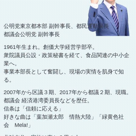
公明党東京都本部 副幹事長、都民運動局長
都議会公明党 副幹事長
1961年生まれ。創価大学経営学部卒。
衆院議員公設・政策秘書を経て、食品関連の中小企
業へ。
事業本部長として奮闘し、現場の実情を肌身で知
る。
2007年から区議３期、2017年から都議２期、現職。
都議会 経済港湾委員長などを歴任。
信条は「信頼に応える」
好きな曲は「葉加瀬太郎 情熱大陸」「緑黄色社
会 Mela!」